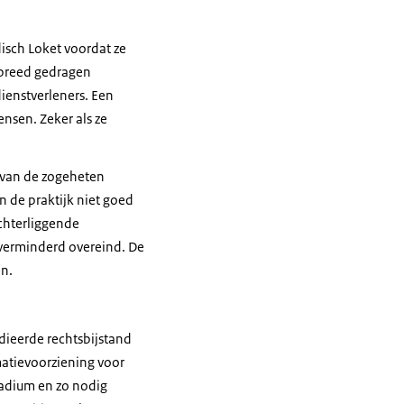
disch Loket voordat ze
 breed gedragen
enstverleners. Een
ensen. Zeker als ze
g van de zogeheten
n de praktijk niet goed
achterliggende
onverminderd overeind. De
en.
idieerde rechtsbijstand
matievoorziening voor
tadium en zo nodig