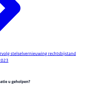
rvolg stelselvernieuwing rechtsbijstand
2023
matie u geholpen?