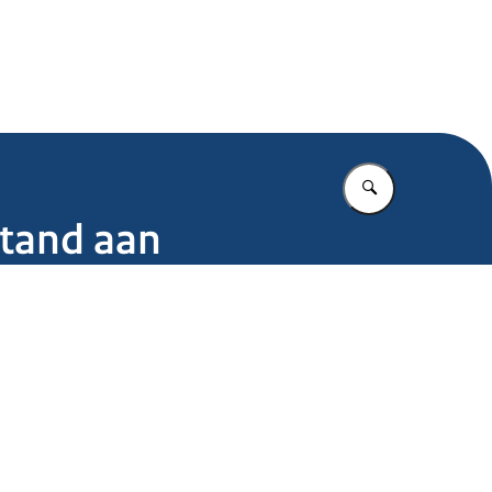
.nl
Vul in wat u z
stand aan