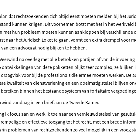
plan dat rechtzoekenden zich altijd eerst moeten melden bij het Juri
jstand kunnen krijgen. Dit voornemen botst met het in het werkveld
n met hun probleem moeten kunnen aankloppen bij verschillende di
erst naar het Juridisch Loket te gaan, vormt een extra drempel voor m
d van een advocaat nodig blijken te hebben.
 Weerwind na overleg met alle betrokken partijen af van de invoerin
ontwikkelingen van deze pakketten blijkt zeer complex, ze blijken i
ig draagvlak voor bij de professionals die ermee moeten werken. De 
ere kwaliteit van dienstverlening en een doelmatig stelsel blijven 
n bereiken binnen het bestaande systeem van forfaitaire vergoeding
eerwind vandaag in een brief aan de Tweede Kamer.
ng ik focus aan en werk ik toe naar een vernieuwd stelsel van gesubs
drempelige en effectieve toegang tot het recht, met een brede infor
aarin problemen van rechtzoekenden zo veel mogelijk in een vroeg s