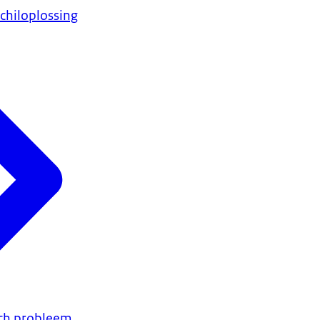
chiloplossing
sch probleem