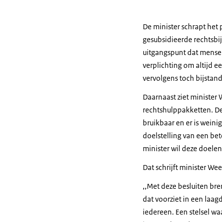
De minister schrapt het 
gesubsidieerde rechtsbi
uitgangspunt dat mense
verplichting om altijd e
vervolgens toch bijstan
Daarnaast ziet minister
rechtshulppakketten. De 
bruikbaar en er is wein
doelstelling van een bet
minister wil deze doele
Dat schrijft minister W
,,Met deze besluiten bre
dat voorziet in een laag
iedereen. Een stelsel w