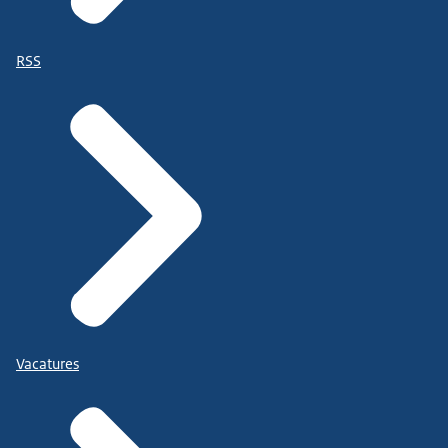
RSS
Vacatures