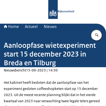
Naar de homepage van Rijksoverheid
Rijksoverheid
Home
Actueel
Nieuws
Vu
Aanloopfase wietexperiment
start 15 december 2023 in
Breda en Tilburg
Nieuwsbericht
15-09-2023 | 14:30
Het kabinet heeft besloten dat de aanloopfase van het
experiment gesloten coffeeshopketen start op 15 december
2023. Uit de meest recente planning blijkt dat in het vierde
kwartaal van 2023 naar verwachting twee legale telers gereed