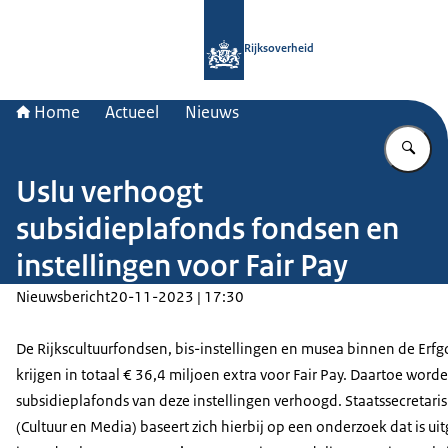
Naar de homepage van Rijksoverheid
Rijksoverheid
Home
Actueel
Nieuws
Vu
Uslu verhoogt
subsidieplafonds fondsen en
instellingen voor Fair Pay
Nieuwsbericht
20-11-2023 | 17:30
De Rijkscultuurfondsen, bis-instellingen en musea binnen de Erf
krijgen in totaal € 36,4 miljoen extra voor Fair Pay. Daartoe word
subsidieplafonds van deze instellingen verhoogd. Staatssecretaris
(Cultuur en Media) baseert zich hierbij op een onderzoek dat is ui