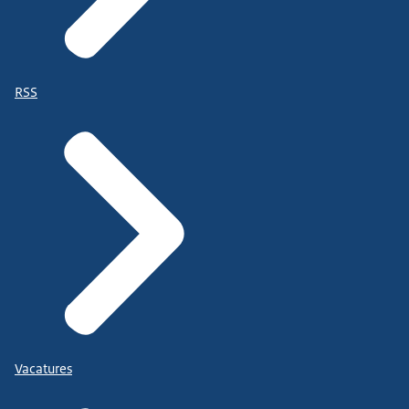
RSS
Vacatures