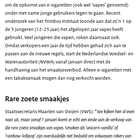
om de opkomst van e-sigaretten (ook wel ‘
vapes
’ genoemd)
onder met name jonge gebruikers tegen te gaan. Recent
onderzoek van het Trimbos Instituut toonde aan dat zo’n 1 op
de 5 jongeren (12-25 jaar) het afgelopen jaar
vapes
heeft
gebruikt. Veel jongeren die
vapen
, roken daarnaast ook.
Omdat verkopers een jaar de tijd hebben gehad zich aan te
passen aan de nieuwe regels, start de Nederlandse Voedsel- en
Warenautoriteit (NVWA) vanaf januari direct met de
handhaving van het smaakjesverbod. Alleen e-sigaretten met
een tabakssmaak mogen dan nog verkocht worden.
Rare zoete smaakjes
Staatssecretaris Maarten van Ooijen (VWS): “
We kijken hier al even
naar uit, maar vanaf 1 januari komt er echt een einde aan de verkoop van
die rare zoete smaakjes van
vapes
. Smaken als ‘unicorn-vanilla’ of
‘rainbow-lollipop’ zijn overduidelijk niet bedoeld om volwassen rokers van