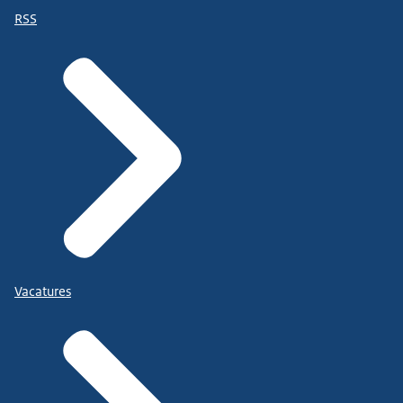
RSS
Vacatures