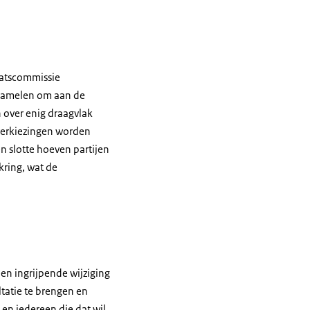
aatscommissie
erzamelen om aan de
 over enig draagvlak
verkiezingen worden
n slotte hoeven partijen
kring, wat de
en ingrijpende wijziging
ltatie te brengen en
 en iedereen die dat wil