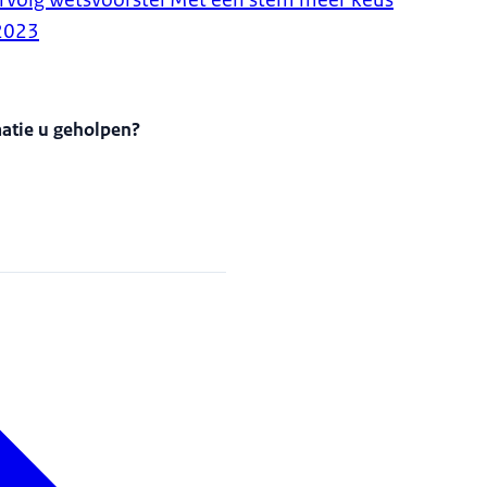
rvolg wetsvoorstel Met één stem meer keus
2023
matie u geholpen?