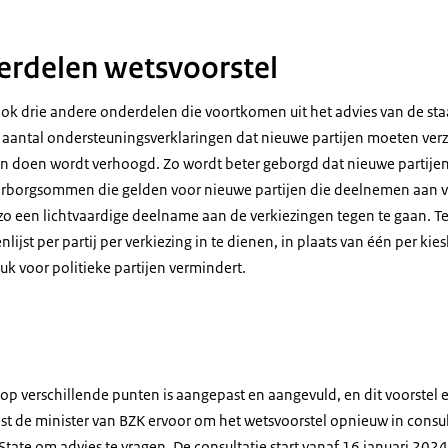
erdelen wetsvoorstel
ook drie andere onderdelen die voortkomen uit het advies van de st
et aantal ondersteuningsverklaringen dat nieuwe partijen moeten v
n doen wordt verhoogd. Zo wordt beter geborgd dat nieuwe partijen
rborgsommen die gelden voor nieuwe partijen die deelnemen aan 
o een lichtvaardige deelname aan de verkiezingen tegen te gaan. Te
jst per partij per verkiezing in te dienen, in plaats van één per kies
uk voor politieke partijen vermindert.
op verschillende punten is aangepast en aangevuld, en dit voorstel e
kiest de minister van BZK ervoor om het wetsvoorstel opnieuw in consu
tate om advies te vragen. De consultatie start vanaf 16 januari 2024