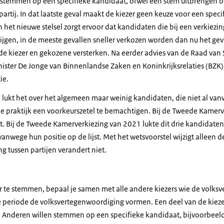
 stemmen op een specifieke kandidaat, ofwel een stem uitbrengen o
partij. In dat laatste geval maakt de kiezer geen keuze voor een spec
n het nieuwe stelsel zorgt ervoor dat kandidaten die bij een verkiezin
jgen, in de meeste gevallen sneller verkozen worden dan nu het geva
e kiezer en gekozene versterken. Na eerder advies van de Raad van S
ister De Jonge van Binnenlandse Zaken en Koninkrijksrelaties (BZK) 
ie.
el lukt het over het algemeen maar weinig kandidaten, die niet al van
e praktijk een voorkeurszetel te bemachtigen. Bij de Tweede Kamerv
t. Bij de Tweede Kamerverkiezing van 2021 lukte dit drie kandidaten.
anwege hun positie op de lijst. Met het wetsvoorstel wijzigt alleen 
ng tussen partijen verandert niet.
r te stemmen, bepaal je samen met alle andere kiezers wie de volks
eriode de volksvertegenwoordiging vormen. Een deel van de kiezer
. Anderen willen stemmen op een specifieke kandidaat, bijvoorbeel