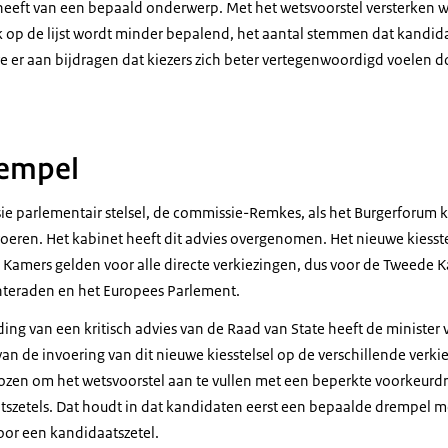
s heeft van een bepaald onderwerp. Met het wetsvoorstel versterken 
 op de lijst wordt minder bepalend, het aantal stemmen dat kandida
we er aan bijdragen dat kiezers zich beter vertegenwoordigd voelen 
empel
e parlementair stelsel, de commissie-Remkes, als het Burgerforum ki
 voeren. Het kabinet heeft dit advies overgenomen. Het nieuwe kiesste
Kamers gelden voor alle directe verkiezingen, dus voor de Tweede Ka
eraden en het Europees Parlement.
ing van een kritisch advies van de Raad van State heeft de minister
n de invoering van dit nieuwe kiesstelsel op de verschillende verki
ozen om het wetsvoorstel aan te vullen met een beperkte voorkeurd
tszetels. Dat houdt in dat kandidaten eerst een bepaalde drempel 
or een kandidaatszetel.