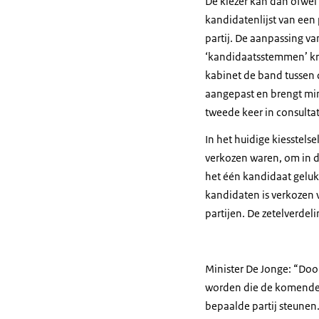
De kiezer kan dan ofwel
kandidatenlijst van een 
partij. De aanpassing va
‘kandidaatsstemmen’ kri
kabinet de band tussen d
aangepast en brengt min
tweede keer in consultat
In het huidige kiesstels
verkozen waren, om in d
het één kandidaat geluk
kandidaten is verkozen v
partijen. De zetelverdeli
Minister De Jonge: “Doo
worden die de komende p
bepaalde partij steunen