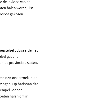
we de invloed van de
ten halen wordt juist
door de gekozen
esstelsel adviseerde het
lsel gaat na
mer, provinciale staten,
 van BZK onderzoek laten
ezingen. Op basis van dat
rempel voor de
moeten halen om in