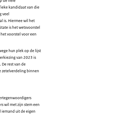
p de hele
ifieke kandidaat van die
g veel
l is. Hiermee wil het
tate is het wetsvoorstel
het voorstel voor een
wege hun plek op de lijst
erkiezing van 2023 is
 De rest van de
de zetelverdeling binnen
vertegenwoordigers
s wil met zijn stem een
d iemand uit de eigen