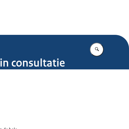
.nl
Vul in wat u z
n consultatie