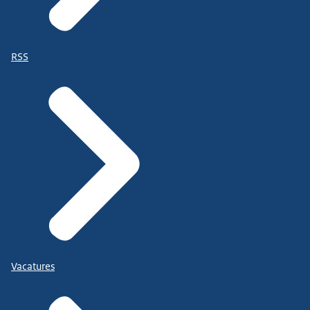
RSS
Vacatures