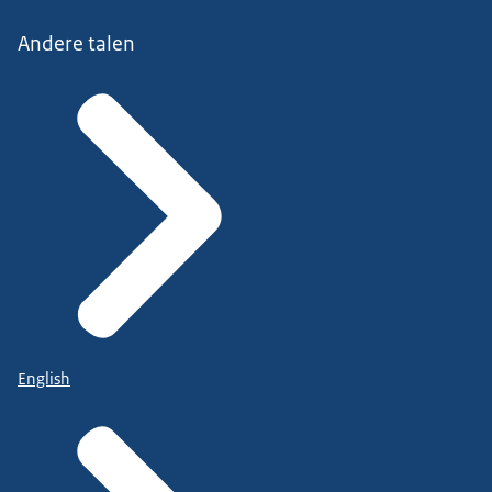
Andere talen
English