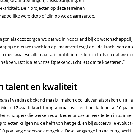
telijke aandoeningen; crisisbestrijding, en
ktriciteit. De 7 projecten op deze terreinen
appelijke wereldtop of zijn op weg daarnaartoe.
ingen als deze zorgen we dat we in Nederland bij de wetenschappelij
elangrijke nieuwe inzichten op, maar verstevigt ook de kracht van on
ch mee waar we allemaal van profiteren. Ik ben er trots op dat we in 
hebben. Dat is niet vanzelfsprekend. Echt iets om te koesteren.”
n talent en kwaliteit
jkgraaf vandaag bekend maakt, maken deel uit van afspraken uit al 
Met dit Zwaartekrachtprogramma investeert het kabinet al 10 jaar i
tenschappers die werken voor Nederlandse universiteiten in aanme
ojecten krijgen nu de helft van het geld, en bij succesvolle evaluatie
10 jaar lang onderzoek mogelijk. Deze langjarige financiering werkt