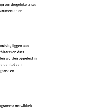
jn om dergelijke crises
nstrumenten en
ondslag liggen aan
hiaters en data
len worden opgeleid in
leiden tot een
agnose en
ogramma ontwikkelt