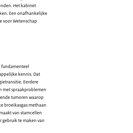
onden. Het kabinet
eiken. Een onafhankelijke
ie voor Wetenschap
W fundamenteel
ppelijke kennis. Dat
gietransitie. Eerdere
en met spraakproblemen
evende tumoren waarop
jke broeikasgas methaan
emaakt van stamcellen
r gebruik te maken van