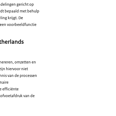
delingen gericht op
rdt bepaald met behulp
ing krijgt. De
 een voorbeeldfunctie
therlands
enereren, omzetten en
jn hiervoor niet
nnis van de processen
inaire
 efficiënte
tofvoetafdruk van de