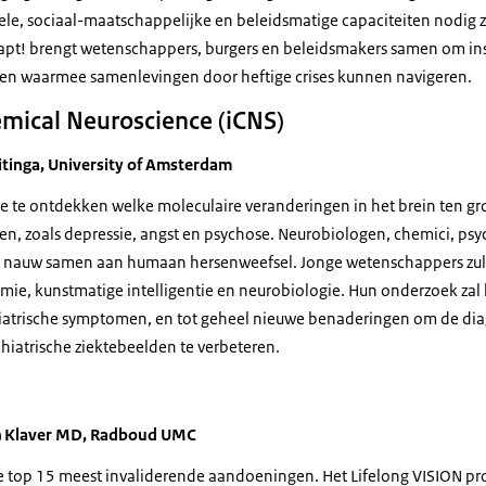
le, sociaal-maatschappelijke en beleidsmatige capaciteiten nodig zi
dapt! brengt wetenschappers, burgers en beleidsmakers samen om i
len waarmee samenlevingen door heftige crises kunnen navigeren.
hemical Neuroscience
(iCNS)
itinga,
University of
Amsterdam
ie te ontdekken welke moleculaire veranderingen in het brein ten gr
n, zoals depressie, angst en psychose. Neurobiologen, chemici, psyc
nauw samen aan humaan hersenweefsel. Jonge wetenschappers zul
ie, kunstmatige intelligentie en neurobiologie. Hun onderzoek zal 
hiatrische symptomen, en tot geheel nieuwe benaderingen om de di
iatrische ziektebeelden te verbeteren.
.W) Klaver MD, Radboud UMC
de top 15 meest invaliderende aandoeningen. Het
Lifelong VISION
pr