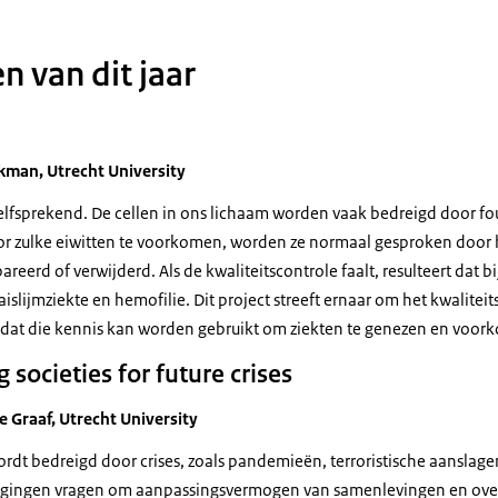
n van dit jaar
aakman, Utrecht
University
elfsprekend. De cellen in ons lichaam worden vaak bedreigd door fo
r zulke eiwitten te voorkomen, worden ze normaal gesproken door h
reerd of verwijderd. Als de kwaliteitscontrole faalt, resulteert dat b
aislijmziekte en hemofilie. Dit project streeft ernaar om het kwalite
n dat die kennis kan worden gebruikt om ziekten te genezen en voor
 societies for future crises
de Graaf, Utrecht University
dt bedreigd door crises, zoals pandemieën, terroristische aanslag
igingen vragen om aanpassingsvermogen van samenlevingen en ove