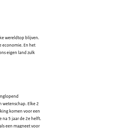
ke wereldtop blijven.
ze economie. En het
ons eigen land zulk
langlopend
n wetenschap. Elke 2
rking komen voor een
 na 5 jaar de 2e helft.
 als een magneet voor