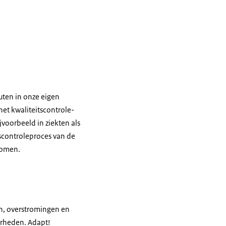
uten in onze eigen
et kwaliteitscontrole-
ijvoorbeeld in ziekten als
itscontroleproces van de
komen.
en, overstromingen en
rheden. Adapt!