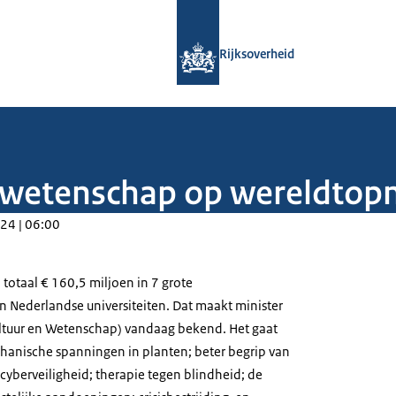
Naar de homepage van Rijksoverheid
Rijksoverheid
n wetenschap op wereldtop
24 | 06:00
n totaal € 160,5 miljoen in 7 grote
 Nederlandse universiteiten. Dat maakt minister
ultuur en Wetenschap) vandaag bekend. Het gaat
anische spanningen in planten; beter begrip van
 cyberveiligheid; therapie tegen blindheid; de