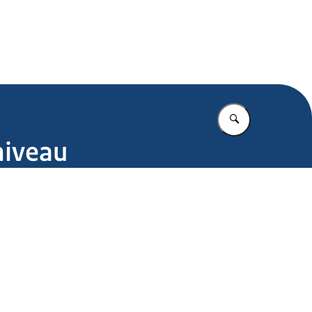
.nl
Vul in wat u z
niveau