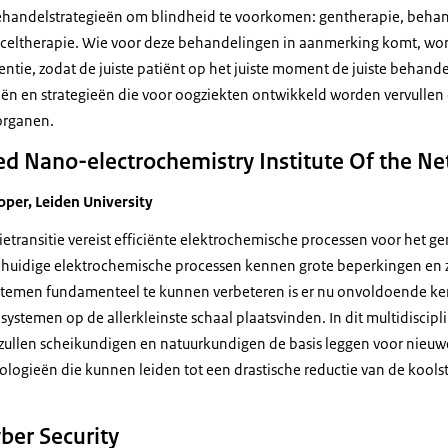
ehandelstrategieën om blindheid te voorkomen: gentherapie, behan
celtherapie. Wie voor deze behandelingen in aanmerking komt, wo
entie, zodat de juiste patiënt op het juiste moment de juiste behandel
ën en strategieën die voor oogziekten ontwikkeld worden vervullen
organen.
d Nano-electrochemistry Institute Of the Ne
oper, Leiden University
ietransitie vereist efficiënte elektrochemische processen voor het g
 huidige elektrochemische processen kennen grote beperkingen en zi
stemen fundamenteel te kunnen verbeteren is er nu onvoldoende ke
systemen op de allerkleinste schaal plaatsvinden. In dit multidiscipl
llen scheikundigen en natuurkundigen de basis leggen voor nieuwe
logieën die kunnen leiden tot een drastische reductie van de kools
ber Security