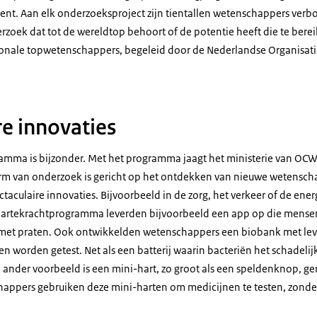
ent. Aan elk onderzoeksproject zijn tientallen wetenschappers verb
erzoek dat tot de wereldtop behoort of de potentie heeft die te ber
ionale topwetenschappers, begeleid door de Nederlandse Organisat
re innovaties
amma is bijzonder. Met het programma jaagt het ministerie van OC
m van onderzoek is gericht op het ontdekken van nieuwe wetenscha
ctaculaire innovaties. Bijvoorbeeld in de zorg, het verkeer of de ener
waartekrachtprogramma leverden bijvoorbeeld een app op die mens
t met praten. Ook ontwikkelden wetenschappers een biobank met l
 worden getest. Net als een batterij waarin bacteriën het schadeli
 ander voorbeeld is een mini-hart, zo groot als een speldenknop, g
appers gebruiken deze mini-harten om medicijnen te testen, zonde