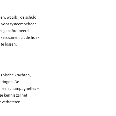
en, waarbij de schuld
n voor systeembeheer
ist gecoördineerd
ekers samen uit de hoek
te lossen.
hanische krachten,
dringen. De
in een champagnefles –
e kennis zal het
 verbeteren.