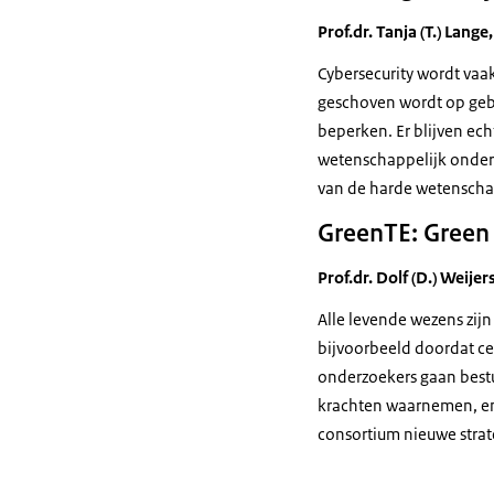
Prof.dr. Tanja (T.) Lang
Cybersecurity
wordt vaak
geschoven wordt op geb
beperken. Er blijven ec
wetenschappelijk onder
van de harde wetenschap
GreenTE: Green 
Prof.dr. Dolf (D.) Weij
Alle levende wezens zij
bijvoorbeeld doordat ce
onderzoekers gaan bestu
krachten waarnemen, en 
consortium nieuwe stra