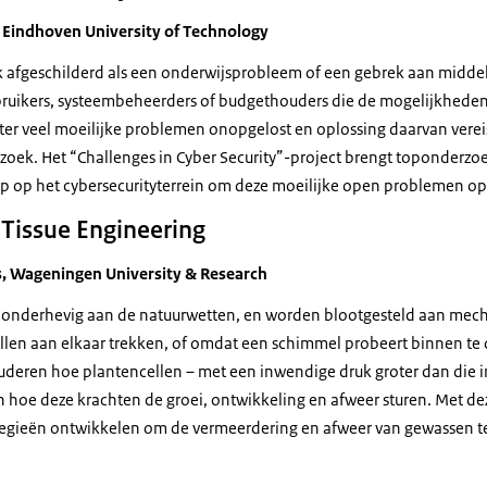
e, Eindhoven
University of Technology
 afgeschilderd als een onderwijsprobleem of een gebrek aan middel
ruikers, systeembeheerders of budgethouders die de mogelijkhede
hter veel moeilijke problemen onopgelost en oplossing daarvan vere
zoek. Het “
Challenges in Cyber Security
”-project brengt toponderzo
 op het cybersecurityterrein om deze moeilijke open problemen op 
Tissue Engineering
ers, Wageningen
University & Research
n onderhevig aan de natuurwetten, en worden blootgesteld aan mec
llen aan elkaar trekken, of omdat een schimmel probeert binnen te 
deren hoe plantencellen – met een inwendige druk groter dan die 
hoe deze krachten de groei, ontwikkeling en afweer sturen. Met dez
tegieën ontwikkelen om de vermeerdering en afweer van gewassen te