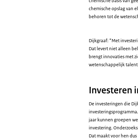
chemische basis van gees
chemische opslag van ele
behoren tot de wetensch
Dijkgraaf: “Met invester
Dat levert niet alleen b
brengt innovaties met zi
wetenschappelijk talent 
Investeren i
De investeringen die Di
investeringsprogramma. 
jaar kunnen groepen we
investering. Onderzoekspr
Dat maakt voor hen dus 