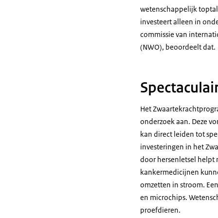
wetenschappelijk toptal
investeert alleen in ond
commissie van internat
(NWO), beoordeelt dat.
Spectaculai
Het Zwaartekrachtprogr
onderzoek aan. Deze vor
kan direct leiden tot spe
investeringen in het Z
door hersenletsel help
kankermedicijnen kunnen
omzetten in stroom. Een
en microchips. Wetensch
proefdieren.