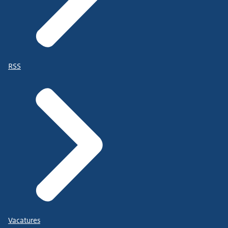
RSS
Vacatures