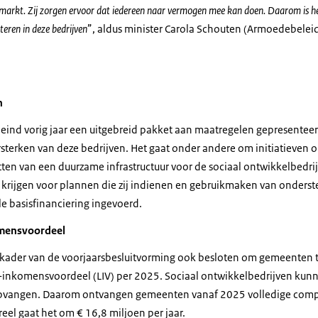
smarkt. Zij zorgen ervoor dat iedereen naar vermogen mee kan doen. Daarom is h
teren in deze bedrijven
”, aldus minister Carola Schouten (Armoedebeleid,
n
 eind vorig jaar een uitgebreid pakket aan maatregelen gepresente
rsterken van deze bedrijven. Het gaat onder andere om initiatieven 
ten van een duurzame infrastructuur voor de sociaal ontwikkelbedr
 krijgen voor plannen die zij indienen en gebruikmaken van onder
e basisfinanciering ingevoerd.
omensvoordeel
t kader van de voorjaarsbesluitvorming ook besloten om gemeenten
e-inkomensvoordeel (LIV) per 2025. Sociaal ontwikkelbedrijven kun
t opvangen. Daarom ontvangen gemeenten vanaf 2025 volledige comp
eel gaat het om € 16,8 miljoen per jaar.