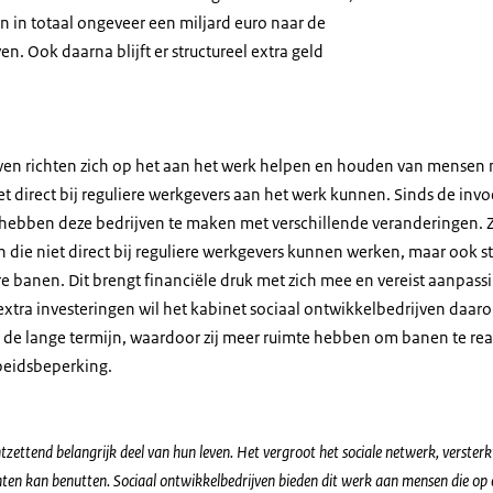
n in totaal ongeveer een miljard euro naar de
n. Ook daarna blijft er structureel extra geld
ven richten zich op het aan het werk helpen en houden van mensen
t direct bij reguliere werkgevers aan het werk kunnen. Sinds de invo
 hebben deze bedrijven te maken met verschillende veranderingen. 
die niet direct bij reguliere werkgevers kunnen werken, maar ook 
e banen. Dit brengt financiële druk met zich mee en vereist aanpass
extra investeringen wil het kabinet sociaal ontwikkelbedrijven daaro
r de lange termijn, waardoor zij meer ruimte hebben om banen te rea
beidsbeperking.
zettend belangrijk deel van hun leven. Het vergroot het sociale netwerk, verster
enten kan benutten. Sociaal ontwikkelbedrijven bieden dit werk aan mensen die op 