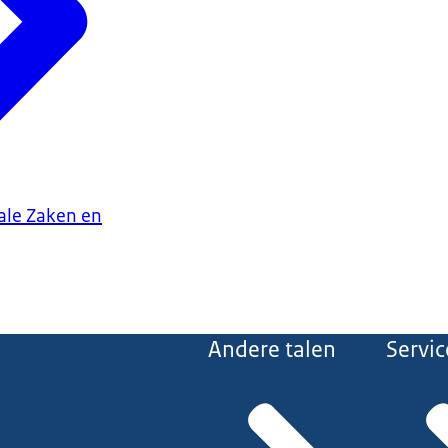
iale Zaken en
Andere talen
Servic