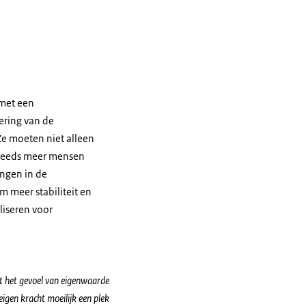
 met een
ering van de
Ze moeten niet alleen
steeds meer mensen
ingen in de
m meer stabiliteit en
liseren voor
kt het gevoel van eigenwaarde
eigen kracht moeilijk een plek