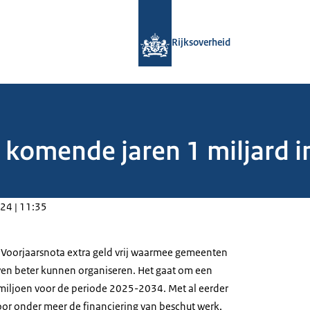
Naar de homepage van Rijksoverheid
Rijksoverheid
 komende jaren 1 miljard in
24 | 11:35
 Voorjaarsnota extra geld vrij waarmee gemeenten
ven beter kunnen organiseren. Het gaat om een
miljoen voor de periode 2025-2034. Met al eerder
or onder meer de financiering van beschut werk,