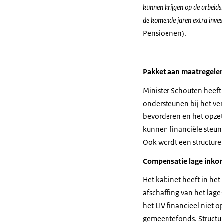
kunnen krijgen op de arbeid
de komende jaren extra inves
Pensioenen).
Pakket aan maatregele
Minister Schouten heeft
ondersteunen bij het ve
bevorderen en het opzet
kunnen financiële steun
Ook wordt een structurel
Compensatie lage ink
Het kabinet heeft in he
afschaffing van het lag
het LIV financieel nie
gemeentefonds. Structur