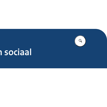
.nl
Vul in wat u z
 sociaal