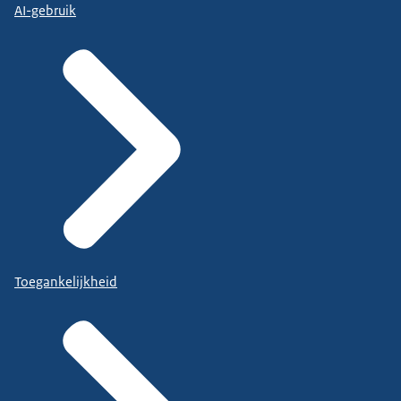
AI-gebruik
Toegankelijkheid