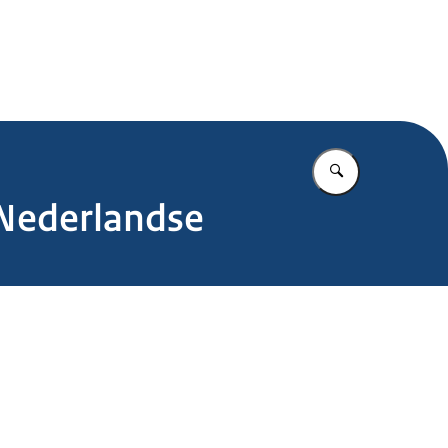
.nl
Vul in wat u z
 Nederlandse