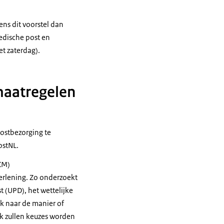
ens dit voorstel dan
medische post en
et zaterdag).
 maatregelen
postbezorging te
ostNL.
CM)
rlening. Zo onderzoekt
 (UPD), het wettelijke
jk naar de manier of
ek zullen keuzes worden