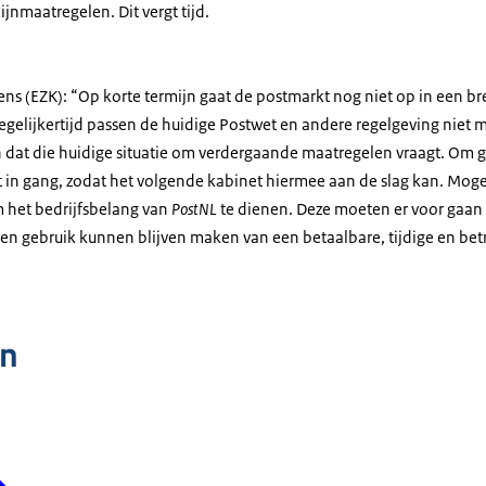
nmaatregelen. Dit vergt tijd.
ens (EZK): “Op korte termijn gaat de postmarkt nog niet op in een b
gelijkertijd passen de huidige Postwet en andere regelgeving niet m
 dat die huidige situatie om verdergaande maatregelen vraagt. Om ge
vast in gang, zodat het volgende kabinet hiermee aan de slag kan. Mog
m het bedrijfsbelang van
PostNL
te dienen. Deze moeten er voor gaan
en gebruik kunnen blijven maken van een betaalbare, tijdige en be
n