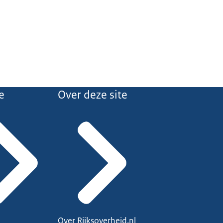
e
Over deze site
Over Rijksoverheid.nl