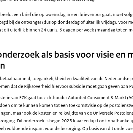
rbeeld: een brief die op woensdag in een brievenbus gaat, moet volg
rgd bij de ontvanger (dus op donderdag of uiterlijk vrijdag). Voor 
at dit uiterlijk binnen 24 uur is, 6 dagen per week (maandag tot en m
onderzoek als basis voor visie en
jn
 betaalbaarheid, toegankelijkheid en kwaliteit van de Nederlandse 
men dat de Rijksoverheid hiervoor subsidie moet gaan geven aan P
sterie van EZK gaat toezichthouder Autoriteit Consument & Markt (A
doen om te kunnen komen tot een toekomstvisie op de postdienstve
gen, maar ook de kosten en reikwijdte van de Universele Postdienst
zorging. Dit onderzoek is begin 2025 klaar en kijkt ook onafhankeli
ieel) voldoende inspant voor de bezorging. Op basis van dit onderzo