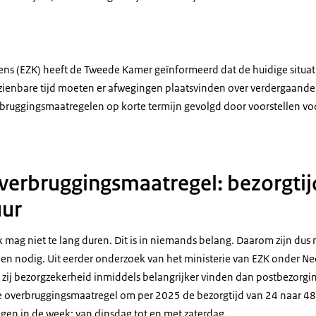
ens (EZK) heeft de Tweede Kamer geïnformeerd dat de huidige situati
fzienbare tijd moeten er afwegingen plaatsvinden over verdergaande 
rbruggingsmaatregelen op korte termijn gevolgd door voorstellen vo
verbruggingsmaatregel: bezorgtij
uur
 mag niet te lang duren. Dit is in niemands belang. Daarom zijn dus 
en nodig. Uit eerder onderzoek van het ministerie van EZK onder 
at zij bezorgzekerheid inmiddels belangrijker vinden dan postbezorg
 overbruggingsmaatregel om per 2025 de bezorgtijd van 24 naar 48 
agen in de week: van dinsdag tot en met zaterdag.