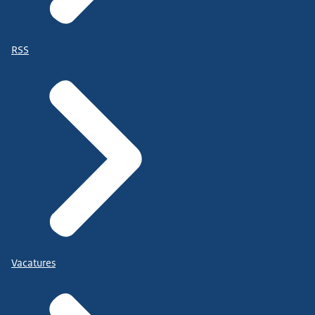
RSS
Vacatures