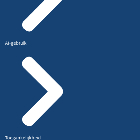
AI-gebruik
Toegankelijkheid