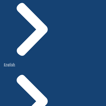
English