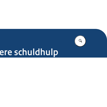
.nl
Vul in wat u z
ere schuldhulp