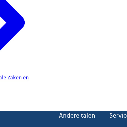
iale Zaken en
Andere talen
Servic