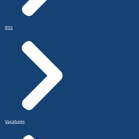
RSS
Vacatures