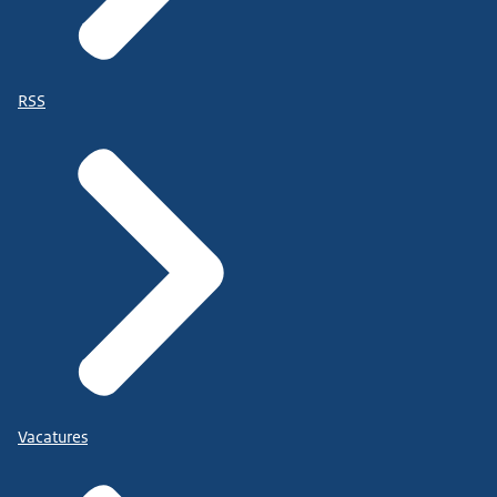
RSS
Vacatures