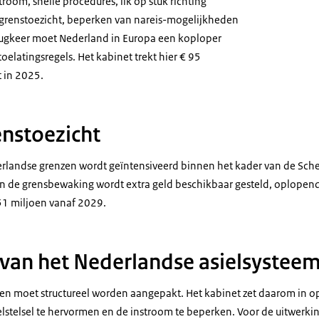
room, snelle procedures, lik op stuk richting
r grenstoezicht, beperken van nareis-mogelijkheden
erugkeer moet Nederland in Europa een koploper
oelatingsregels. Het kabinet trekt hier € 95
t in 2025.
enstoezicht
erlandse grenzen wordt geïntensiveerd binnen het kader van de Sc
an de grensbewaking wordt extra geld beschikbaar gesteld, oplopend
151 miljoen vanaf 2029.
van het Nederlandse asielsystee
keten moet structureel worden aangepakt. Het kabinet zet daarom in 
lstelsel te hervormen en de instroom te beperken. Voor de uitwerki