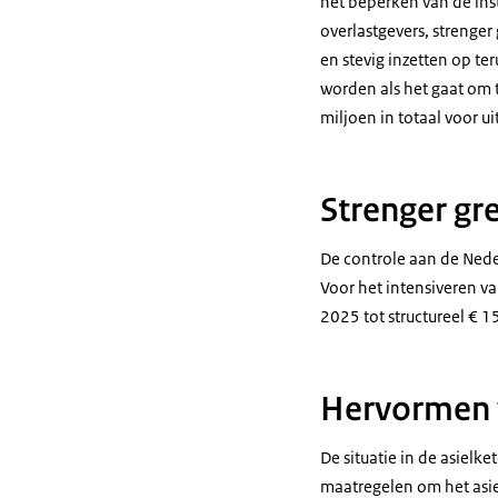
het beperken van de inst
overlastgevers, strenge
en stevig inzetten op t
worden als het gaat om t
miljoen in totaal voor ui
Strenger gr
De controle aan de Ned
Voor het intensiveren v
2025 tot structureel € 
Hervormen 
De situatie in de asiel
maatregelen om het asie