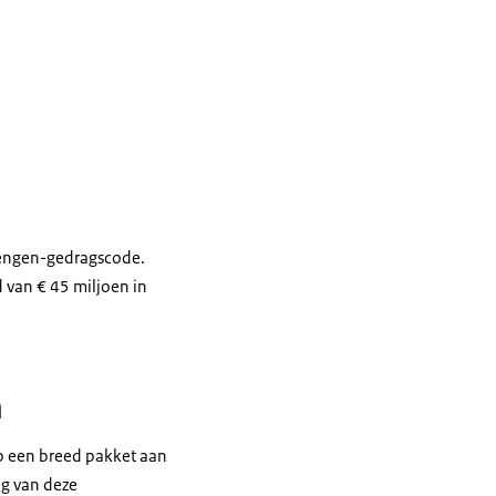
hengen-gedragscode.
 van € 45 miljoen in
m
op een breed pakket aan
ng van deze