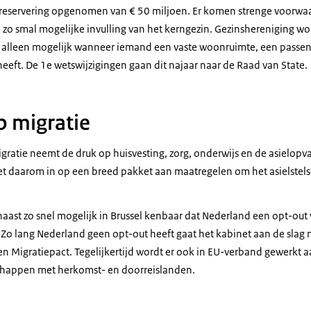
 reservering opgenomen van € 50 miljoen. Er komen strenge voorwa
 zo smal mogelijke invulling van het kerngezin. Gezinshereniging wo
rs alleen mogelijk wanneer iemand een vaste woonruimte, een pass
s heeft. De 1e wetswijzigingen gaan dit najaar naar de Raad van State.
p migratie
atie neemt de druk op huisvesting, zorg, onderwijs en de asielopva
zet daarom in op een breed pakket aan maatregelen om het asielstel
aast zo snel mogelijk in Brussel kenbaar dat Nederland een opt-out 
. Zo lang Nederland geen opt-out heeft gaat het kabinet aan de slag
 en Migratiepact. Tegelijkertijd wordt er ook in EU-verband gewerkt 
chappen met herkomst- en doorreislanden.