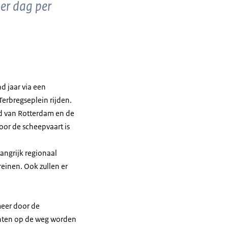
er dag per
d jaar via een
Terbregseplein rijden.
id van Rotterdam en de
or de scheepvaart is
angrijk regionaal
einen. Ook zullen er
meer door de
unten op de weg worden