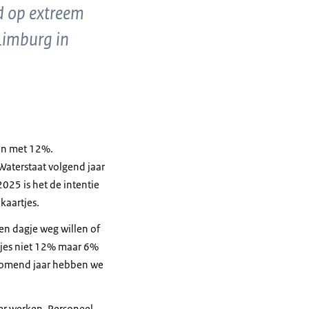
d op extreem
 Limburg in
van met 12%.
 Waterstaat volgend jaar
2025 is het de intentie
kaartjes.
een dagje weg willen of
rtjes niet 12% maar 6%
r komend jaar hebben we
er werken. Personeel