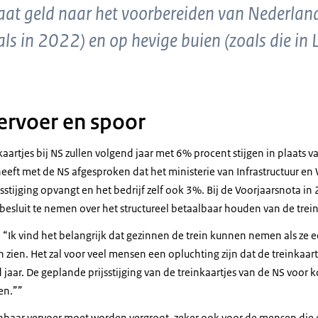
aat geld naar het voorbereiden van Nederlan
ls in 2022) en op hevige buien (zoals die in
ervoer en spoor
kaartjes bij NS zullen volgend jaar met 6% procent stijgen in plaats 
heeft met de NS afgesproken dat het ministerie van Infrastructuur en
stijging opvangt en het bedrijf zelf ook 3%. Bij de Voorjaarsnota in 
esluit te nemen over het structureel betaalbaar houden van de trein
: “Ik vind het belangrijk dat gezinnen de trein kunnen nemen als ze 
n zien. Het zal voor veel mensen een opluchting zijn dat de treinkaa
jaar. De geplande prijsstijging van de treinkaartjes van de NS voo
en.”
enbaar vervoer moet worden vergroot, zeker ook voor de mensen die 