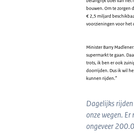
belangrijk doel van het
bouwen. Om te zorgen da
€ 2,5 miljard beschikba
voorzieningen voor het 
Minister Barry Madlener
supermarkt te gaan. Daa
trots, ik ben er ook zui
doorrijden. Dus ik wil h
kunnen rijden.”
Dagelijks rijde
onze wegen. Er 
ongeveer 200.00