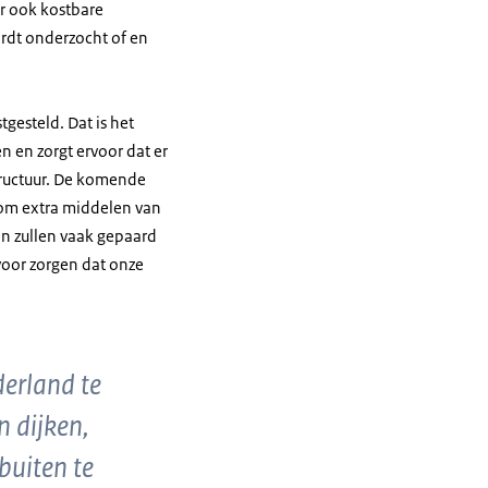
ar ook kostbare
rdt onderzocht of en
tgesteld. Dat is het
n en zorgt ervoor dat er
tructuur. De komende
 om extra middelen van
n zullen vaak gepaard
voor zorgen dat onze
derland te
 dijken,
buiten te