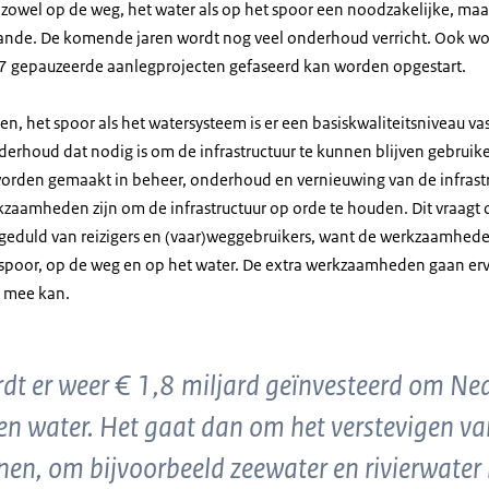
 zowel op de weg, het water als op het spoor een noodzakelijke, ma
nde. De komende jaren wordt nog veel onderhoud verricht. Ook wo
17 gepauzeerde aanlegprojecten gefaseerd kan worden opgestart.
n, het spoor als het watersysteem is er een basiskwaliteitsniveau vas
erhoud dat nodig is om de infrastructuur te kunnen blijven gebruike
worden gemaakt in beheer, onderhoud en vernieuwing van de infras
rkzaamheden zijn om de infrastructuur op orde te houden. Dit vraagt
geduld van reizigers en (vaar)weggebruikers, want de werkzaamhede
spoor, op de weg en op het water. De extra werkzaamheden gaan er
n mee kan.
rdt er weer € 1,8 miljard geïnvesteerd om Ne
n water. Het gaat dan om het verstevigen van
n, om bijvoorbeeld zeewater en rivierwater 