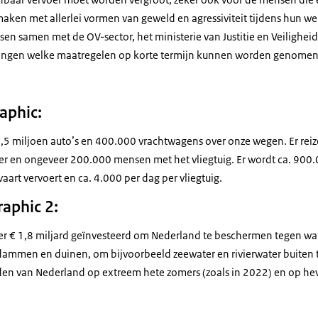
 maken met allerlei vormen van geweld en agressiviteit tijdens hun w
ansen samen met de OV-sector, het ministerie van Justitie en Veilighe
 brengen welke maatregelen op korte termijn kunnen worden genome
aphic:
n 3,5 miljoen auto’s en 400.000 vrachtwagens over onze wegen. Er re
r en ongeveer 200.000 mensen met het vliegtuig. Er wordt ca. 900.
art vervoert en ca. 4.000 per dag per vliegtuig.
raphic 2:
eer € 1,8 miljard geïnvesteerd om Nederland te beschermen tegen wa
 dammen en duinen, om bijvoorbeeld zeewater en rivierwater buiten 
den van Nederland op extreem hete zomers (zoals in 2022) en op hevi