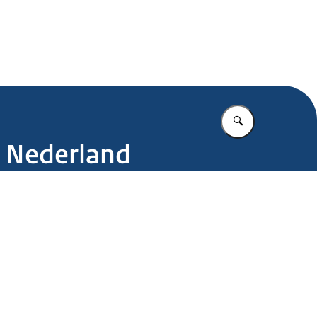
.nl
Vul in wat u z
l Nederland