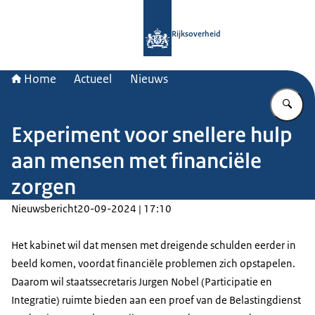
Naar de homepage van Rijksoverheid
Rijksoverheid
Home
Actueel
Nieuws
Vu
Experiment voor snellere hulp
aan mensen met financiële
zorgen
Nieuwsbericht
20-09-2024 | 17:10
Het kabinet wil dat mensen met dreigende schulden eerder in
beeld komen, voordat financiële problemen zich opstapelen.
Daarom wil staatssecretaris Jurgen Nobel (Participatie en
Integratie) ruimte bieden aan een proef van de Belastingdienst