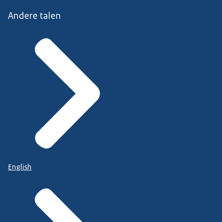
Andere talen
English