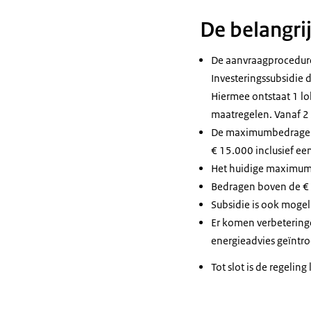
De belangrij
De aanvraagprocedure
Investeringssubsidie 
Hiermee ontstaat 1 lo
maatregelen. Vanaf 2
De maximumbedragen z
€ 15.000 inclusief e
Het huidige maximum s
Bedragen boven de € 
Subsidie is ook moge
Er komen verbeterin
energieadvies geïntr
Tot slot is de regel