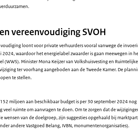
verduurzamen.
 en vereenvoudiging SVOH
nvoudiging loont voor private verhuurders vooral vanwege de invoer
uli 2024, waardoor het energielabel zwaarder is gaan meewegen in h
l (WWS). Minister Mona Keijzer van Volkshuisvesting en Ruimtelijk
ijziging ter voorhang aangeboden aan de Tweede Kamer. De plannin
 open te stellen.
 152 miljoen aan beschikbaar budget is per 30 september 2024 nog
nog veel ruimte om aanvragen te doen. Om te zorgen dat de wijziging
de wensen van de doelgroep, zijn suggesties opgehaald bij marktpart
onder andere Vastgoed Belang, IVBN, monumentenorganisaties).