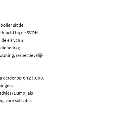
oiler uit de
ebracht bij de SVOH.
 de eis van 2
idiebedrag.
oning, respectievelijk
g eerder op € 125.000.
ningen.
dvies (Dumo) als
g voor subsidie.
.