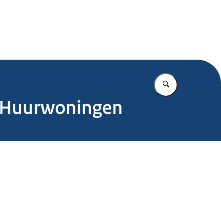
.nl
Vul in wat u z
d Huurwoningen