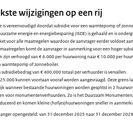
kste wijzigingen op een rij
 is vereenvoudigd doordat subsidie voor een warmtepomp of zonneb
duurzame energie en energiebesparing (ISDE) is gehaald en is onderg
ket voor alle maatregelen waardoor de aanvrager eerder voldoet aan
 maatregelen komt de aanvrager in aanmerking voor een hoger subs
ijn verhoogd van € 6.000 per huurwoning naar € 10.000 per huurw
en warmtepomp of zonneboiler.
ubsidiebedrag van € 400.000 totaal per verhuurder is vervallen.
25.000 kunnen voortaan vooraf worden aangevraagd. Deze grens la
lijk wanneer bestaande huurwoningen worden gesplitst in 2 huurwo
gen voor monumentenverhuurders. Zo is het Duurzaam Monumentena
oduceerd en komen kleine (hofjes)huurwoningen sneller in aanmerkin
ing langer opengesteld: van 31 december 2025 naar 31 december 2029