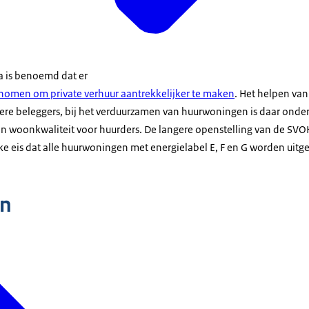
 is benoemd dat er
omen om private verhuur aantrekkelijker te maken
. Het helpen van
ere beleggers, bij het verduurzamen van huurwoningen is daar onderd
n woonkwaliteit voor huurders. De langere openstelling van de SVOH 
e eis dat alle huurwoningen met energielabel E, F en G worden uitg
n