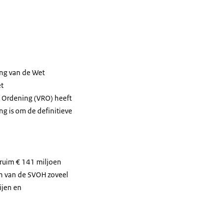
ing van de Wet
et
e Ordening (VRO) heeft
g is om de definitieve
 ruim € 141 miljoen
en van de SVOH zoveel
ijen en