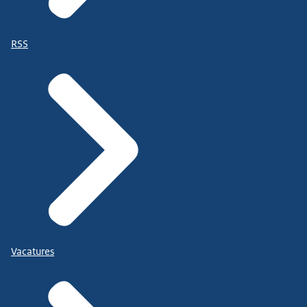
RSS
Vacatures