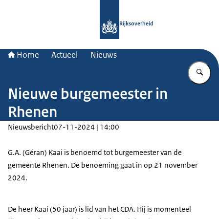
Naar de homepage van Rijksoverheid
Rijksoverheid
Home
Actueel
Nieuws
Vu
Nieuwe burgemeester in
Rhenen
Nieuwsbericht
07-11-2024 | 14:00
G.A. (Géran) Kaai is benoemd tot burgemeester van de
gemeente Rhenen. De benoeming gaat in op 21 november
2024.
De heer Kaai (50 jaar) is lid van het CDA. Hij is momenteel