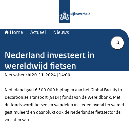
Naar de homepage van Rijksoverheid
Rijksoverheid
Home
Actueel
Nieuws
Vu
Nederland investeert in
wereldwijd fietsen
Nieuwsbericht
20-11-2024 | 14:00
Nederland gaat € 500.000 bijdragen aan het
Global Facility to
Decarbonize Transport (GFDT)
fonds van de Wereldbank. Met
dit fonds wordt fietsen en wandelen in steden overal ter wereld
gestimuleerd en daar plukt ook de Nederlandse fietssector de
vruchten van.