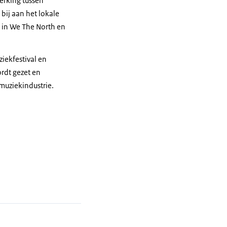
erking tussen
bij aan het lokale
 in We The North en
iekfestival en
rdt gezet en
uziekindustrie.