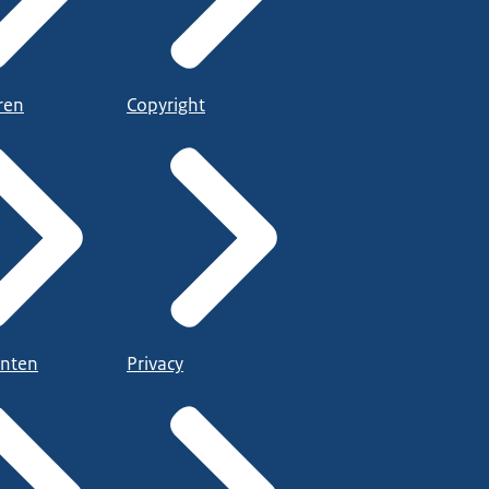
ren
Copyright
nten
Privacy