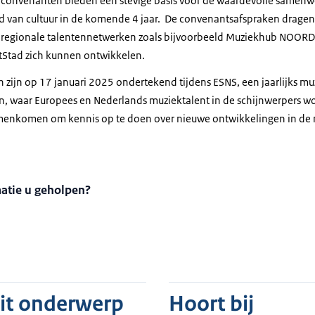
 9 convenanten bieden een stevige basis voor de waardevolle samenw
 van cultuur in de komende 4 jaar. De convenantsafspraken dragen 
regionale talentennetwerken zoals bijvoorbeeld Muziekhub NOORD
tStad zich kunnen ontwikkelen.
zijn op 17 januari 2025 ondertekend tijdens ESNS, een jaarlijks muz
n, waar Europees en Nederlands muziektalent in de schijnwerpers wo
menkomen om kennis op te doen over nieuwe ontwikkelingen in de m
matie u geholpen?
dit onderwerp
Hoort bij