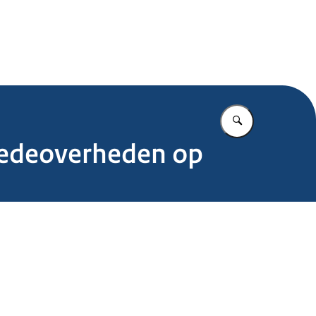
.nl
Vul in wat u z
 medeoverheden op