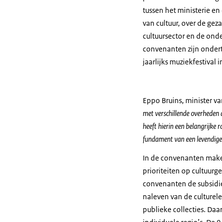
tussen het ministerie e
van cultuur, over de ge
cultuursector en de ond
convenanten zijn ondert
jaarlijks muziekfestival
Eppo Bruins, minister v
met verschillende overheden a
heeft hierin een belangrijke 
fundament van een levendige 
In de convenanten make
prioriteiten op cultuurg
convenanten de subsidie
naleven van de culturel
publieke collecties. Da