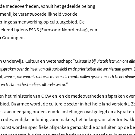
n de medeoverheden, vanuit het gedeelde belang
zamenlijke verantwoordelijkheid voor de
erlinge samenwerking op cultuurgebied. De
ekend tijdens ESNS (Eurosonic Noorderslag), een
 in Groningen.
an Onderwijs, Cultuur en Wetenschap:
“Cultuur is bij uitstek iets van ons 
fspraken over de inzet van cultuurbeleid en de prioriteiten die we hieraan geven.
rol, waarbij we vooral creatieve makers de ruimte willen geven om zich te ontploo
en toekomstbestendige culturele sector.”
n het ministerie van OCW en en de medeoverheden afspraken over
ebied. Daarmee wordt de culturele sector in het hele land versterkt. Z
s aan meerjarig ondersteunde instellingen vastgelegd en afspraken
e codes, eerlijke beloning voor makers, het belang van talentontwi
arnaast worden specifieke afspraken gemaakt die aansluiten op de b