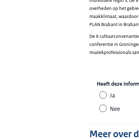
individuele regio’s. De
overheden op het gebied
maakklimaat, waardoor 
PLAN Brabant in Braban
De 9 cultuurconvenanten 
conferentie in Groninge
muziekprofessionals sa
Heeft deze infor
Ja
Nee
Meer over 