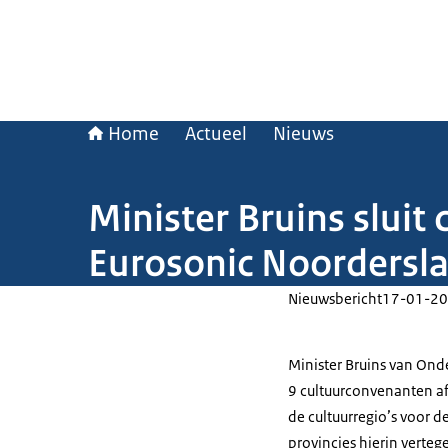
Home
Actueel
Nieuws
Minister Bruins slui
Eurosonic Noordersl
Nieuwsbericht
17-01-20
Minister Bruins van Ond
9 cultuurconvenanten a
de cultuurregio’s voor d
provincies hierin verte