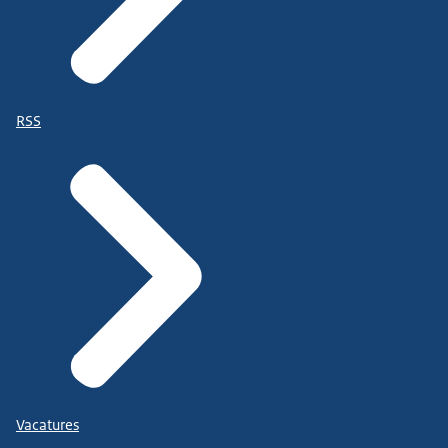
RSS
Vacatures