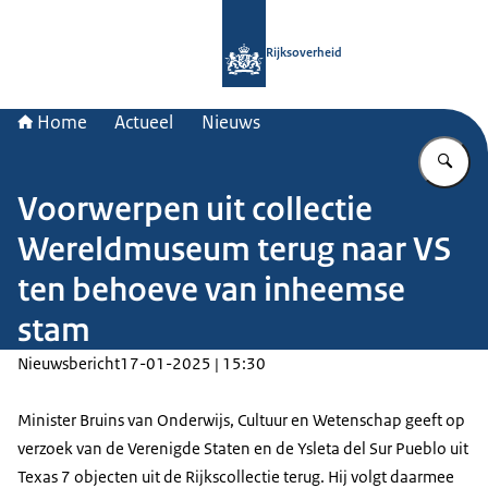
Naar de homepage van Rijksoverheid
Rijksoverheid
Home
Actueel
Nieuws
Vu
Voorwerpen uit collectie
Wereldmuseum terug naar VS
ten behoeve van inheemse
stam
Nieuwsbericht
17-01-2025 | 15:30
Minister Bruins van Onderwijs, Cultuur en Wetenschap geeft op
verzoek van de Verenigde Staten en de
Ysleta del Sur Pueblo
uit
Texas 7 objecten uit de Rijkscollectie terug. Hij volgt daarmee