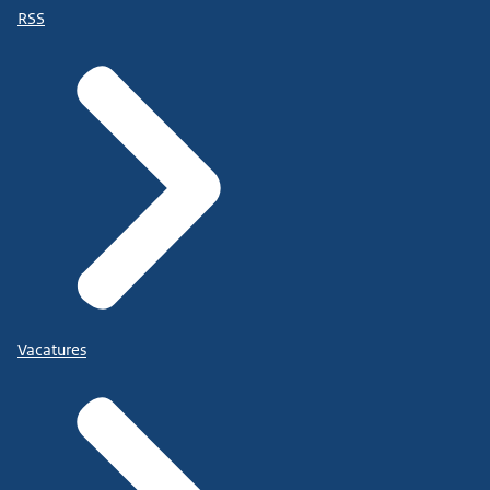
RSS
Vacatures