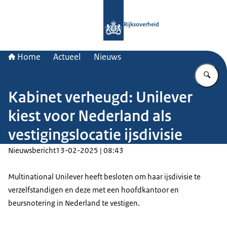
Naar de homepage van Rijksoverheid
Rijksoverheid
Home
Actueel
Nieuws
Vu
Kabinet verheugd: Unilever
kiest voor Nederland als
vestigingslocatie ijsdivisie
Nieuwsbericht
13-02-2025 | 08:43
Multinational Unilever heeft besloten om haar ijsdivisie te
verzelfstandigen en deze met een hoofdkantoor en
beursnotering in Nederland te vestigen.