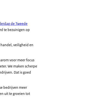
erdag de Tweede
ard te bezuinigen op
 handel, veiligheid en
 daarom voor meer focus
 beter. We maken scherpe
rijven. Dat is goed
se bedrijven meer
 uit te groeien tot