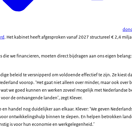
dond
erd
. Het kabinet heeft afgesproken vanaf 2027 structureel € 2,4 milj
s die we financieren, moeten direct bijdragen aan ons eigen belang:
idige beleid te versnipperd om voldoende effectief te zijn. Ze kiest
 Nederland voorop. ‘Het gaat niet alleen over minder, maar ook over
 wat we goed kunnen en werken zoveel mogelijk met Nederlandse bed
voor de ontvangende landen’, zegt Klever.
p en handel nog duidelijker aan elkaar. Klever: ‘We geven Nederland
or ontwikkelingshulp binnen te slepen. En helpen betrokken landen
nstig is voor hun economie en werkgelegenheid.’