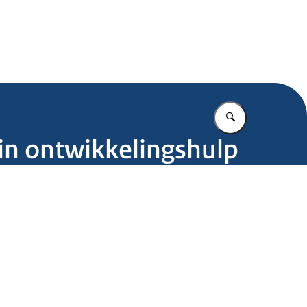
.nl
Vul in wat u z
 in ontwikkelingshulp