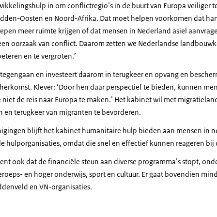
ikkelingshulp in om conflictregio’s in de buurt van Europa veiliger 
Midden-Oosten en Noord-Afrika. Dat moet helpen voorkomen dat han
roepen meer ruimte krijgen of dat mensen in Nederland asiel aanvrage
 een oorzaak van conflict. Daarom zetten we Nederlandse landbouwk
eteren en te vergroten.’
e tegengaan en investeert daarom in terugkeer en opvang en bescher
n herkomst. Klever: ‘Door hen daar perspectief te bieden, kunnen m
iet de reis naar Europa te maken.’ Het kabinet wil met migratiel
en en terugkeer van migranten te bevorderen.
igingen blijft het kabinet humanitaire hulp bieden aan mensen in no
 hulporganisaties, omdat die snel en effectief kunnen reageren bij c
ent ook dat de financiële steun aan diverse programma’s stopt, ond
roeps- en hoger onderwijs, sport en cultuur. Er gaat bovendien mind
ddenveld en VN-organisaties.