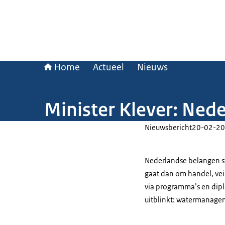
Home
Actueel
Nieuws
Minister Klever: Ned
Nieuwsbericht
20-02-20
Nederlandse belangen st
gaat dan om handel, veil
via programma’s en dip
uitblinkt: watermanage