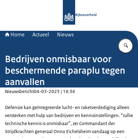
Naar de homepage van Rijksoverheid
Rijksoverheid
Home
Actueel
Nieuws
Vu
Bedrijven onmisbaar voor
beschermende paraplu tegen
aanvallen
Nieuwsbericht
04-03-2025 | 16:36
Defensie kan geïntegreerde lucht- en raketverdediging alleen
versterken met hulp van bedrijven en kennisinstellingen.
Jullie
technische kennis is onmisbaar
, zei Commandant der
Strijdkrachten generaal Onno Eichelsheim vandaag op een