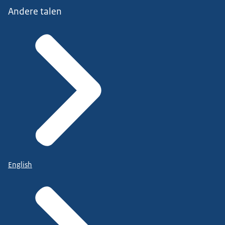
Andere talen
English