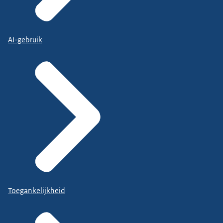
AI-gebruik
Toegankelijkheid