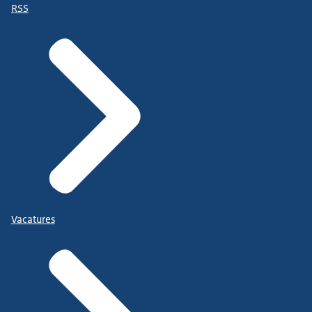
RSS
Vacatures