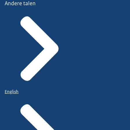
Andere talen
English