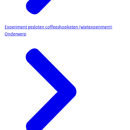
Experiment gesloten coffeeshopketen (wietexperiment)
Onderwerp