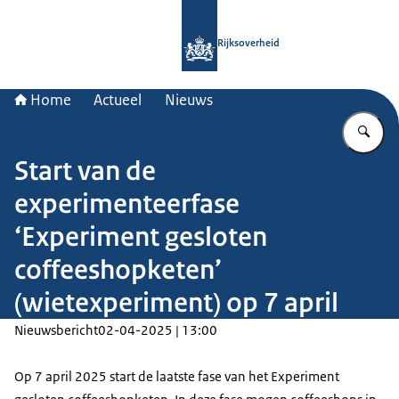
Naar de homepage van Rijksoverheid
Rijksoverheid
Home
Actueel
Nieuws
Vu
Start van de
experimenteerfase
‘Experiment gesloten
coffeeshopketen’
(wietexperiment) op 7 april
Nieuwsbericht
02-04-2025 | 13:00
Op 7 april 2025 start de laatste fase van het Experiment