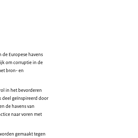
an de Europese havens
jk om corruptie in de
met bron- en
ol in het bevorderen
k deel geïnspireerd door
sen de havens van
ctice naar voren met
r worden gemaakt tegen