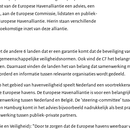
st van de Europese Havenalliantie een advies, een
 aan de Europese Commissie, lidstaten en publiek-
Europese Havenalliantie. Hierin staan verschillende
oekomstige inzet van deze alliantie.
 de andere 6 landen dat er een garantie komt dat de beveiliging v
 gemeenschappelijke veiligheidsnormen. Ook vind de C7 het belangri
ren. Daarnaast vinden de landen het van belang dat samenwerking 
orderd en informatie tussen relevante organisaties wordt gedeeld.
 het gebied van havenveiligheid speelt Nederland een voortrekkersr
 Europese havens. De Europese Havenalliantie is voor een belangrij
nwerking tussen Nederland en België. De ‘
steering-committee
’ tus
 Hamburg komt in het advies bijvoorbeeld nadrukkelijk als best pra
werking tussen publiek-private partners.
itie en Veiligheid): “Door te zorgen dat de Europese havens weerbaa