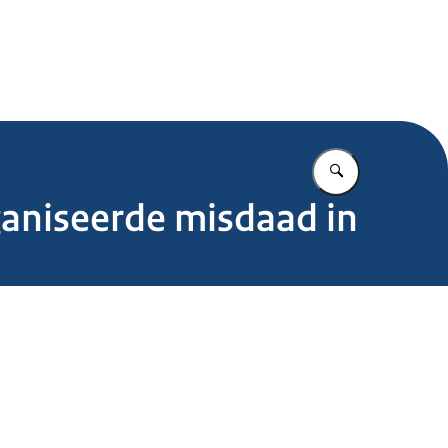
.nl
Vul in wat u z
rganiseerde misdaad in