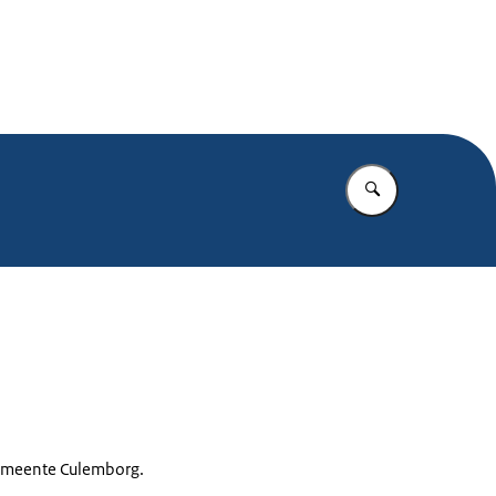
.nl
Vul in wat u z
 gemeente Culemborg.