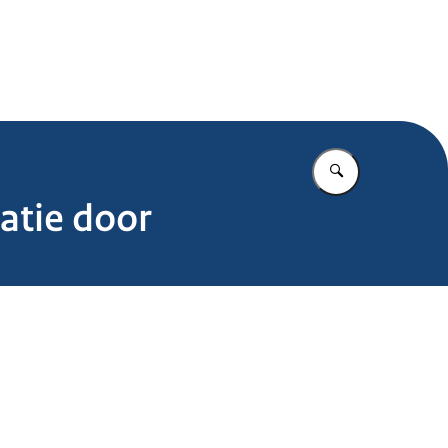
.nl
Vul in wat u z
atie door