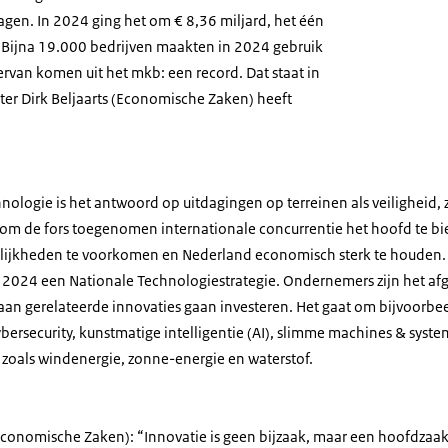
agen. In 2024 ging het om € 8,36 miljard, het één
 Bijna 19.000 bedrijven maakten in 2024 gebruik
van komen uit het mkb: een record. Dat staat in
ster Dirk Beljaarts (Economische Zaken) heeft
nologie is het antwoord op uitdagingen op terreinen als veiligheid,
k om de fors toegenomen internationale concurrentie het hoofd te 
lijkheden te voorkomen en Nederland economisch sterk te houden. 
2024 een Nationale Technologiestrategie. Ondernemers zijn het afg
n gerelateerde innovaties gaan investeren. Het gaat om bijvoorbe
ersecurity, kunstmatige intelligentie (AI), slimme machines & syst
oals windenergie, zonne-energie en waterstof.
(Economische Zaken): “Innovatie is geen bijzaak, maar een hoofdzaak.