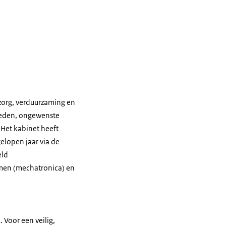
 zorg, verduurzaming en
bieden, ongewenste
Het kabinet heeft
elopen jaar via de
eld
emen (mechatronica) en
 Voor een veilig,