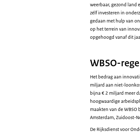
weerbaar, gezond land e
zélf investeren in onde
gedaan met hulp van onz
op het terrein van innov
opgehoogd vanaf dit jaa
WBSO-regel
Het bedrag aan innovati
miljard aan niet-loonkos
bijna € 2 miljard meer 
hoogwaardige arbeidspla
maakten van de WBSO beh
Amsterdam, Zuidoost-No
De Rijksdienst voor On