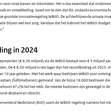
n voor onze banen en inkomsten. Het is dus essentieel dat ondernem
rzoek en ontwikkeling. Goed om te zien dat dit, ondanks economische
e grootste innovatieregeling WBSO. De achterblijvende private inv
atie blijven wel een zorg. Vandaar dat het kabinet het WBSO-budget 
r.”
ing in 2024
eprojecten (€ 8,36 miljard) via de WBSO bestaat voor € 5 miljard aa
ten. De € 8,36 miljard is iets lager dan het recordbedrag uit 2023,
dan 10 jaar geleden. Met het werk waar bedrijven WBSO voor ontvinge
atsen (fulltimebanen) gemoeid. Van de bijna 19.000 bedrijven die
oort 97,2% tot het mkb. De meeste bedrijven zijn gevestigd in de 
ord-Brabant en Utrecht.
dernemend Nederland (RVO) voert de WBSO-regeling namens het min