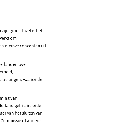
ijn groot. Inzet is het
ewerkt om
en nieuwe concepten uit
nerlanden over
erheid,
e belangen, waaronder
rming van
ederland gefinancierde
ger van het sluiten van
e Commissie of andere