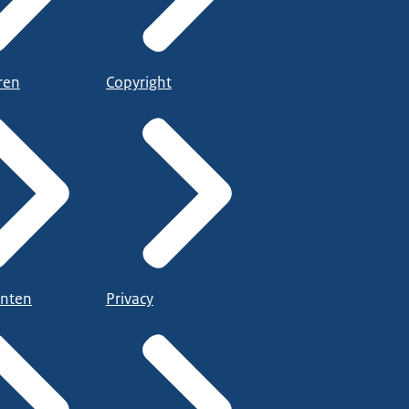
ren
Copyright
nten
Privacy