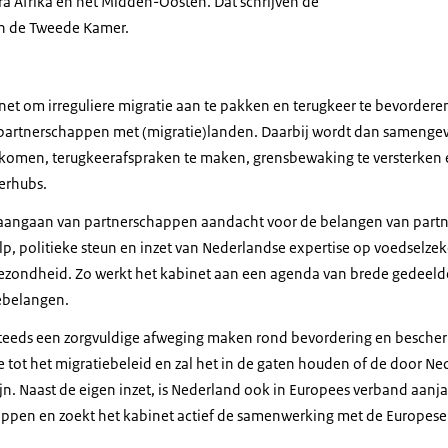
a Afrika en het Midden-Oosten. Dat schrijven de
aan de Tweede Kamer.
net om irreguliere migratie aan te pakken en terugkeer te bevorderen z
e partnerschappen met (migratie)landen. Daarbij wordt dan sameng
omen, terugkeerafspraken te maken, grensbewaking te versterken 
eerhubs.
t aangaan van partnerschappen aandacht voor de belangen van part
lp, politieke steun en inzet van Nederlandse expertise op voedselzek
ondheid. Zo werkt het kabinet aan een agenda van brede gedeeld
ebelangen.
 steeds een zorgvuldige afweging maken rond bevordering en besche
e tot het migratiebeleid en zal het in de gaten houden of de door N
jn. Naast de eigen inzet, is Nederland ook in Europees verband aanja
appen en zoekt het kabinet actief de samenwerking met de Europes