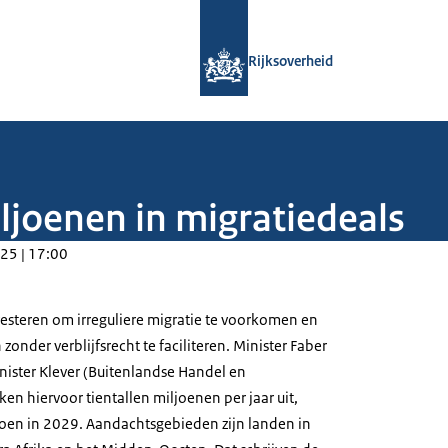
Naar de homepage van Rijksoverheid
Rijksoverheid
ljoenen in migratiedeals
25 | 17:00
vesteren om irreguliere migratie te voorkomen en
zonder verblijfsrecht te faciliteren. Minister Faber
inister Klever (Buitenlandse Handel en
en hiervoor tientallen miljoenen per jaar uit,
oen in 2029. Aandachtsgebieden zijn landen in