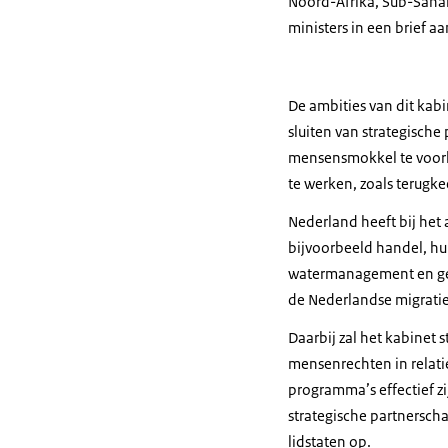
Noord-Afrika, Sub-Sahar
ministers in een brief 
De ambities van dit kabi
sluiten van strategisch
mensensmokkel te voork
te werken, zoals terugk
Nederland heeft bij he
bijvoorbeeld handel, hu
watermanagement en gez
de Nederlandse migrati
Daarbij zal het kabinet
mensenrechten in relati
programma’s effectief zi
strategische partnersch
lidstaten op.