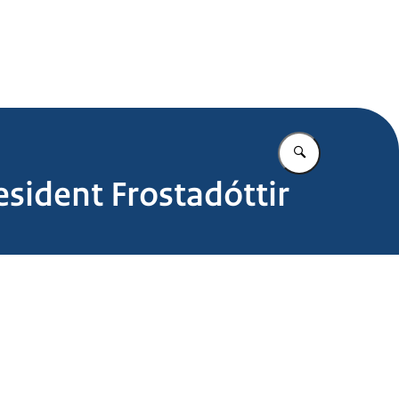
.nl
Vul in wat u z
sident Frostadóttir