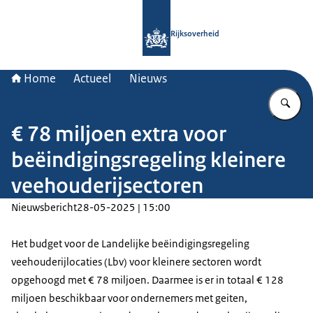
Naar de homepage van Rijksoverheid
Rijksoverheid
Home
Actueel
Nieuws
Vu
€ 78 miljoen extra voor
beëindigingsregeling kleinere
veehouderijsectoren
Nieuwsbericht
28-05-2025 | 15:00
Het budget voor de Landelijke beëindigingsregeling
veehouderijlocaties (Lbv) voor kleinere sectoren wordt
opgehoogd met € 78 miljoen. Daarmee is er in totaal € 128
miljoen beschikbaar voor ondernemers met geiten,