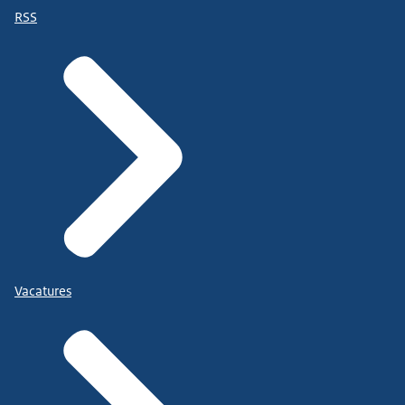
RSS
Vacatures