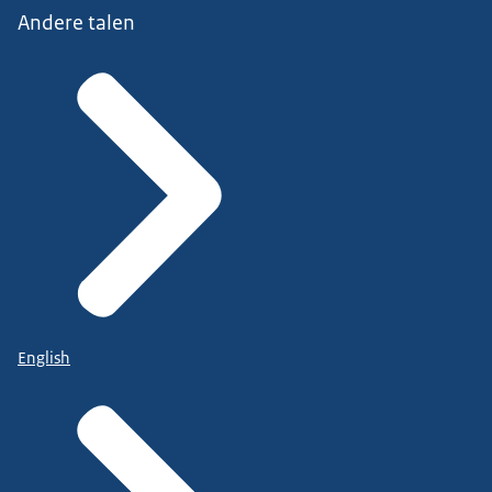
Andere talen
English