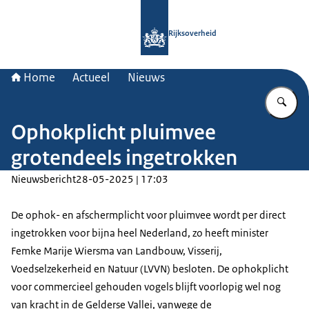
Naar de homepage van Rijksoverheid
Rijksoverheid
Home
Actueel
Nieuws
Vu
Ophokplicht pluimvee
grotendeels ingetrokken
Nieuwsbericht
28-05-2025 | 17:03
De ophok- en afschermplicht voor pluimvee wordt per direct
ingetrokken voor bijna heel Nederland, zo heeft minister
Femke Marije Wiersma van Landbouw, Visserij,
Voedselzekerheid en Natuur (LVVN) besloten. De ophokplicht
voor commercieel gehouden vogels blijft voorlopig wel nog
van kracht in de Gelderse Vallei, vanwege de