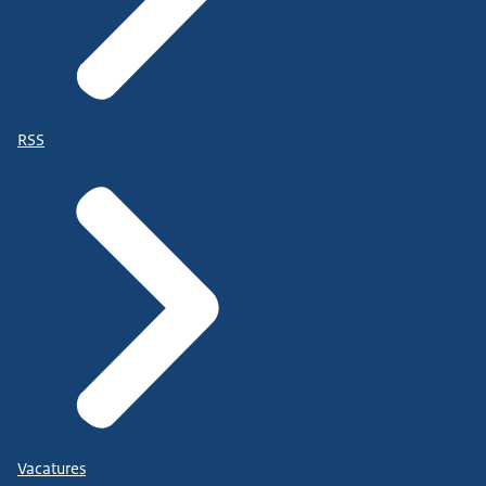
RSS
Vacatures