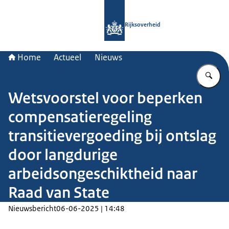
Naar de homepage van Rijksoverheid
Rijksoverheid
Home
Actueel
Nieuws
Vu
Wetsvoorstel voor beperken
compensatieregeling
transitievergoeding bij ontslag
door langdurige
arbeidsongeschiktheid naar
Raad van State
Nieuwsbericht
06-06-2025 | 14:48