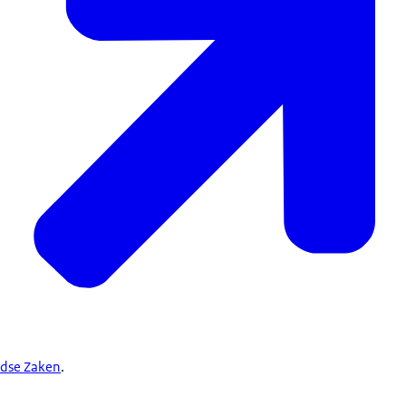
e
ndse Zaken
.