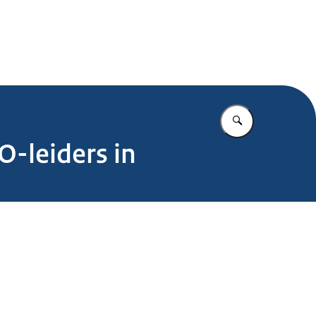
.nl
Vul in wat u z
-leiders in