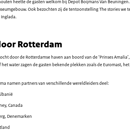
houten heette de gasten welkom bij Depot Boijmans Van Beuningen. 
useumgebouw. Ook bezochten zij de tentoonstelling
The stories we te
 Inglada.
door Rotterdam
ocht door de Rotterdamse haven aan boord van de ‘Prinses Amalia’,
f het water zagen de gasten bekende plekken zoals de Euromast, het
a namen partners van verschillende wereldleiders deel:
Albanië
ney, Canada
erg, Denemarken
tland