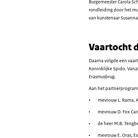
Burgemeester Carola Sc
rondleiding door het m
van kunstenaar Susanna
Vaartocht 
Daarna volgde een vaart
Koninklijke Spido. Vana
Erasmusbrug.
Aan het partnerprogramm
•
mevrouw L. Rama, 
• mevrouw D. Fox Car
• de heer M.B. Tengb
• mevrouw E. Oras, Es