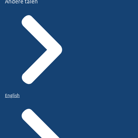
Andere talen
English