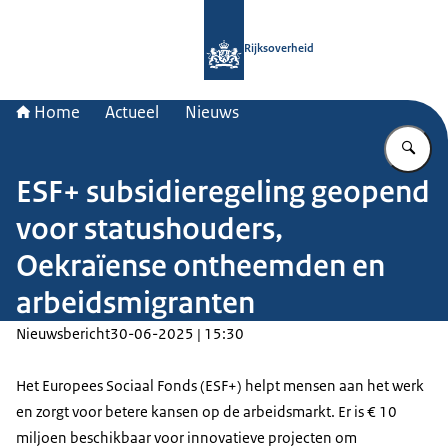
Naar de homepage van Rijksoverheid
Rijksoverheid
Home
Actueel
Nieuws
Vu
ESF+ subsidieregeling geopend
voor statushouders,
Oekraïense ontheemden en
arbeidsmigranten
Nieuwsbericht
30-06-2025 | 15:30
Het Europees Sociaal Fonds (ESF+) helpt mensen aan het werk
en zorgt voor betere kansen op de arbeidsmarkt. Er is € 10
miljoen beschikbaar voor innovatieve projecten om