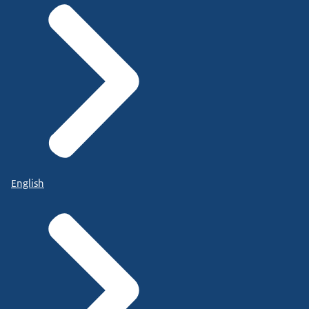
English