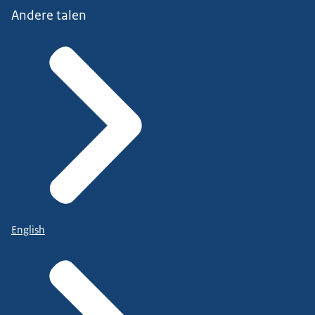
Andere talen
English