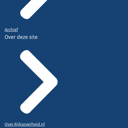
Archief
Over deze site
Over Rijksoverheid.nl