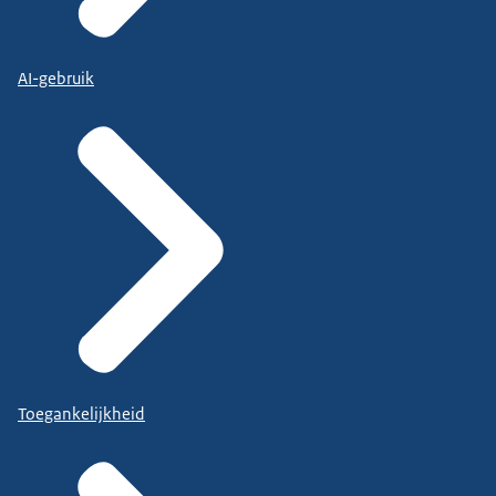
AI-gebruik
Toegankelijkheid