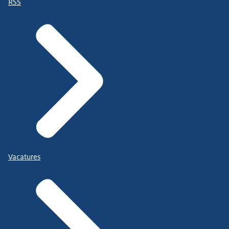
RSS
Vacatures