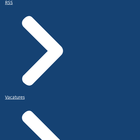
RSS
Vacatures