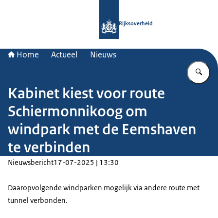
Naar de homepage van Rijksoverheid
Rijksoverheid
Home
Actueel
Nieuws
Vu
Kabinet kiest voor route
Schiermonnikoog om
windpark met de Eemshaven
te verbinden
Nieuwsbericht
17-07-2025 | 13:30
Daaropvolgende windparken mogelijk via andere route met
tunnel verbonden.